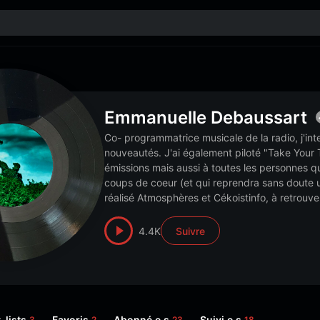
Emmanuelle Debaussart
Co- programmatrice musicale de la radio, j'int
nouveautés. J'ai également piloté "Take Your 
émissions mais aussi à toutes les personnes q
coups de coeur (et qui reprendra sans doute un j
réalisé Atmosphères et Cékoistinfo, à retrouv
4.4K
Suivre
-lists
Favoris
Abonné.e.s
Suivi.e.s
3
2
23
18