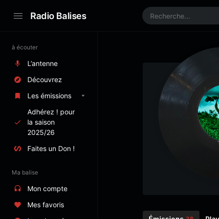
Radio Balises
à écouter
L’antenne
Découvrez
Les émissions
Adhérez ! pour
la saison
2025/26
Faites un Don !
Ma balise
Mon compte
Mes favoris
Émissions
Play
38