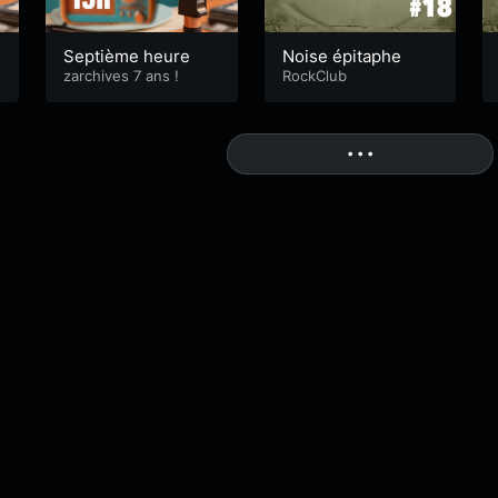
Septième heure
Noise épitaphe
zarchives 7 ans !
RockClub
More
• • •