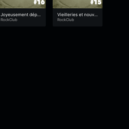
Joyeusement dépr
Vieilleries et nouve
essif
RockClub
autés
RockClub