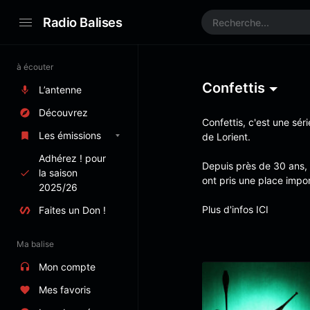
Radio Balises
à écouter
Confettis
L’antenne
Découvrez
Confettis, c'est une sér
Les émissions
de Lorient.
Adhérez ! pour
Depuis près de 30 ans, l
la saison
ont pris une place impor
2025/26
Plus d'infos
ICI
Faites un Don !
Ma balise
Mon compte
Mes favoris