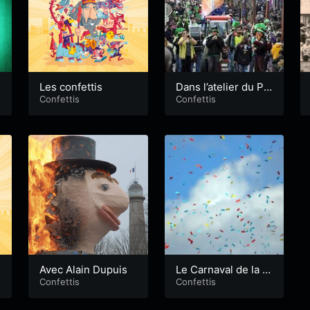
Les confettis
Dans l’atelier du Pol
Confettis
ygone
Confettis
Avec Alain Dupuis
Le Carnaval de la M
Confettis
aison Pour Tous
Confettis