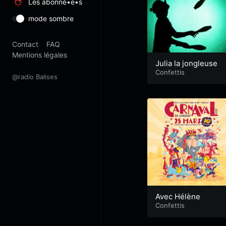
Les abonné•e•s
mode sombre
Contact
FAQ
Mentions légales
Julia la jongleuse
Confettis
@radio Balises
Avec Hélène
Confettis