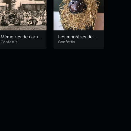
Mémoires de carna
Les monstres de Ke
val…
Confettis
ryado
Confettis