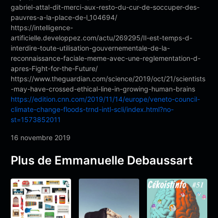
gabriel-attal-dit-merci-aux-resto-du-cur-de-soccuper-des-
pauvres-a-la-place-de-l_104694/
https://intelligence-
artificielle.developpez.com/actu/269295/Il-est-temps-d-
interdire-toute-utilisation-gouvernementale-de-la-
reconnaissance-faciale-meme-avec-une-reglementation-d-
apres-Fight-for-the-Future/
https://www.theguardian.com/science/2019/oct/21/scientists
-may-have-crossed-ethical-line-in-growing-human-brains
https://edition.cnn.com/2019/11/14/europe/veneto-council-
climate-change-floods-trnd-intl-scli/index.html?no-
st=1573852011
16 novembre 2019
Plus de Emmanuelle Debaussart