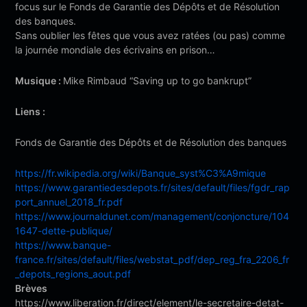
focus sur le
Fonds de Garantie des Dépôts et de Résolution
des banques.
Sans oublier les fêtes que vous avez ratées (ou pas) comme
la journée mondiale des écrivains en prison…
Musique :
Mike Rimbaud “Saving up to go bankrupt”
Liens :
Fonds de Garantie des Dépôts et de Résolution des banques
https://fr.wikipedia.org/wiki/Banque_syst%C3%A9mique
https://www.garantiedesdepots.fr/sites/default/files/fgdr_rap
port_annuel_2018_fr.pdf
https://www.journaldunet.com/management/conjoncture/104
1647-dette-publique/
https://www.banque-
france.fr/sites/default/files/webstat_pdf/dep_reg_fra_2206_fr
_depots_regions_aout.pdf
Brèves
https://www.liberation.fr/direct/element/le-secretaire-detat-