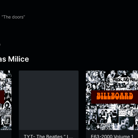
“The doors”
0
as Milice
TYT- The Beatles ” Lo
E63-2000 Volume 1