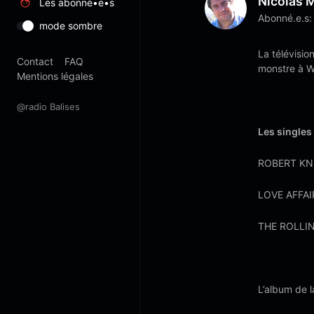
Nicolas M
Les abonné•e•s
Abonné.e.s:
mode sombre
La télévisio
Contact
FAQ
monstre à W
Mentions légales
@radio Balises
Les singles
ROBERT KNIG
LOVE AFFAIR
THE ROLLIN
L’album de 