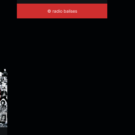
© radio balises
E47-1964 Volume 2
E27-1959 Volume 2