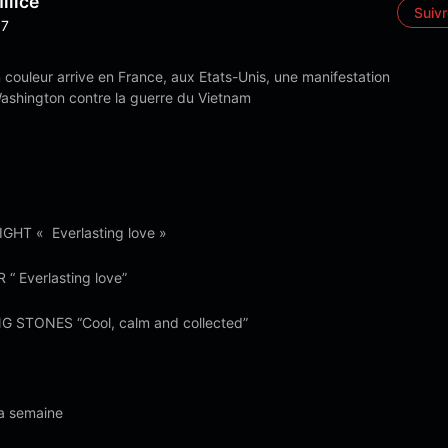
ilice
Suiv
7
n couleur arrive en France, aux Etats-Unis, une manifestation
ashington contre la guerre du Vietnam
HT « Everlasting love »
 “ Everlasting love”
G STONES “Cool, calm and collected”
la semaine