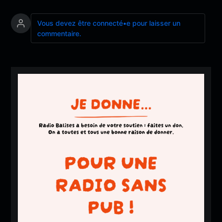
Vous devez être connecté•e pour laisser un
commentaire.