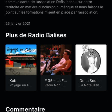
communicante de l’association Défis, connu sur notre
territoire en matière d’inclusion numérique et nous faisons le
point sur les formations misent en place par l’association.
26 janvier 2021
Plus de Radio Balises
Kab
# 35 – La Fr
De la Soullll
Voyage en Gal
ench Caress
Radio Non Edi
!
La Note Blanc
ion
t
he
e 2
Commentaire