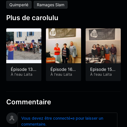
Quimperlé
Ramages Slam
Plus de carolulu
Épisode 13 :
Épisode 16 :
Episode 15 :
Janvier 202
À l'eau Laïta
Avril 2026
À l'eau Laïta
mars 2026
À l'eau Laïta
6
Commentaire
Vous devez être connecté•e pour laisser un
commentaire.