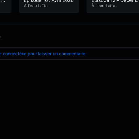
 2
Épisode 16 : Avril 2026
Épisode 12 – Décemb
À l'eau Laïta
e 2025
À l'eau Laïta
e
e connecté•e pour laisser un commentaire.