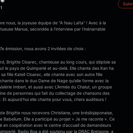
Suiv
1
ore nous, la joyeuse équipe de “A l’eau Laïta” ! Avec à la
étueuse Manue, secondée à l’interview par l’inénarrable
7e émission, nous avons 2 invitées de choix :
rd, Brigitte Cloarec, chanteuse au long cours, qui déploie sa
ut le pays de Quimperlé et au-delà. Elle chante des Kan ha
sa fille Katell Cloarec, elle chante avec son autre fille
e chante dans le duo Dame de Nage qu’elle forme avec la
alérie Imbert, et aussi avec L’Armée du Chalut, un groupe
ine de personnes qui fait du collectage de chansons des
 Et aujourd’hui elle chante pour vous, chers auditeurs !
de Brigitte nous recevons Christiane, une brésilojaponaise,
 Babelium. Elle a participé au projet « Je me raconte ». Ce
té en coopération avec le centre d’accueil de demandeurs
Quimperlé, Radio Boa a été soutenu par la DRAC Bretagne, a