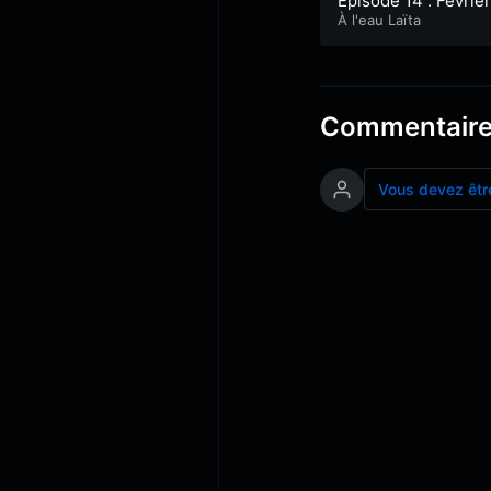
Episode 14 : Février
026
À l'eau Laïta
Commentair
Vous devez êtr