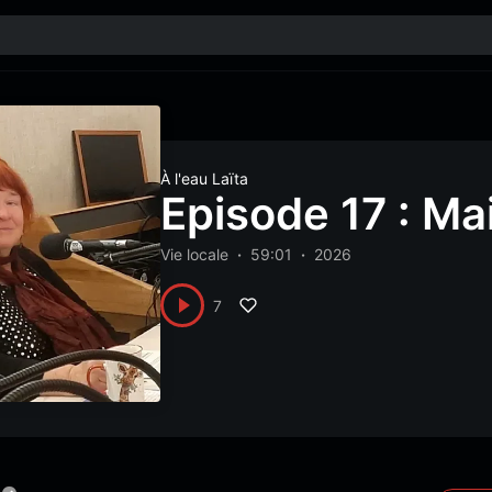
À l'eau Laïta
Episode 17 : Ma
Vie locale
59:01
2026
7