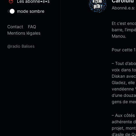
Carolulu
Les abonné•e•s
Abonné.e.s:
mode sombre
Et c’est enc
Contact
FAQ
barre, l’imp
Mentions légales
Manou.
@radio Balises
Pour cette 1
– Tout d’abo
voix dans to
Diskan avec 
Gladez, ell
vendéenne V
d’une douza
gens de mer.
– Aux côtés 
adhérente de
projet, mon
d’asile de 