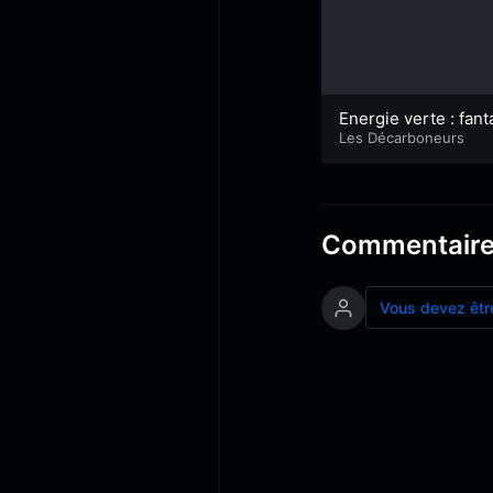
Energie verte : fant
me ou réalité ?
Les Décarboneurs
Commentair
Vous devez êtr