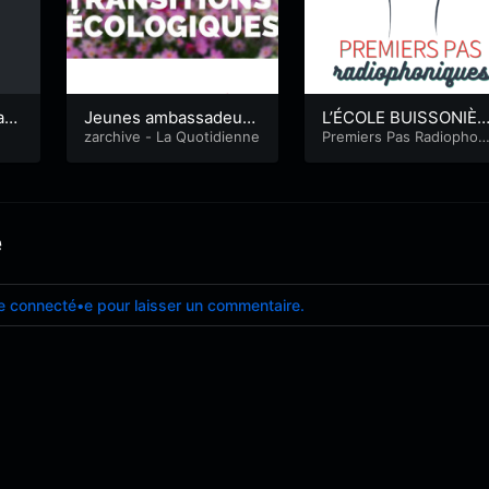
as
Jeunes ambassadeur.r
L’ÉCOLE BUISSONIÈR
ice.s de l’ESS et des tr
zarchive - La Quotidienne
E! Les animaux en vo
Premiers Pas Radiophon
ques
ansitions écologiques
de disparition
e
e connecté•e pour laisser un commentaire.