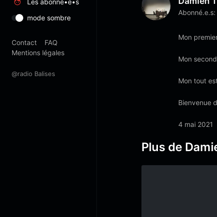
Damien Ti
Les abonné•e•s
Abonné.e.s:
mode sombre
Mon premier
Contact
FAQ
Mentions légales
Mon second 
@radio Balises
Mon tout est
Bienvenue da
4 mai 2021
Plus de Damie