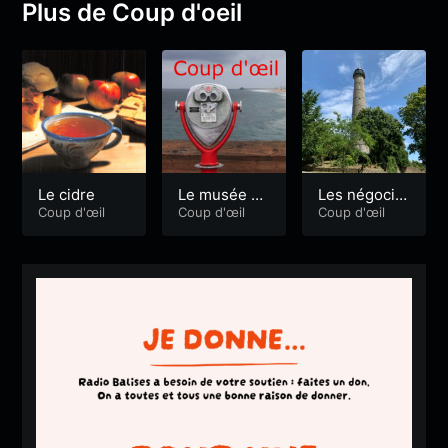
Plus de Coup d'oeil
Le cidre
Le musée de
Les négocia
Coup d'œil
s fusiliers m
Coup d'œil
nts lorientai
Coup d'œil
arins
s du XIXe si
ècle