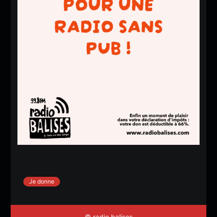
Je donne
© radio balises