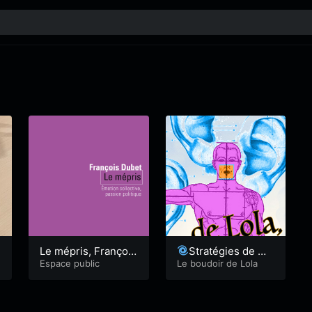
Le mépris, François
Stratégies de ma
Dubet
Espace public
nipulation de mass
Le boudoir de Lola
e, Noam Chomsky –
Lola73