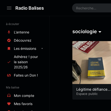
Radio Balises
à écouter
sociologie
L’antenne
Découvrez
Les émissions
Adhérez ! pour
la saison
2025/26
Faites un Don !
Ma balise
Légitime défiance,
Alexis Spire
Espace public
Mon compte
Mes favoris