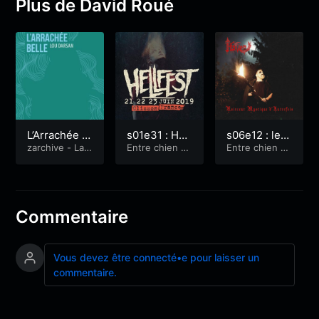
Plus de David Roué
L’Arrachée b
s01e31 : Hell
s06e12 : le B
elle, premier
zarchive - La
fest 2019 2/
Entre chien et
lack metal
Entre chien et
Quotidienne
loup
loup
roman de Lo
4 – samedi d
d’Hyver, part
u Darsan
eath et heav
2
y
Commentaire
Vous devez être connecté•e pour laisser un
commentaire.