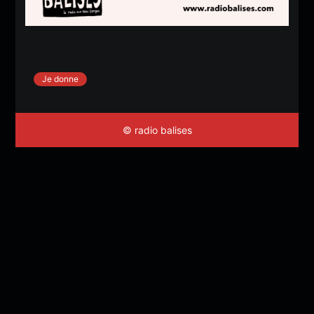
Je donne
© radio balises