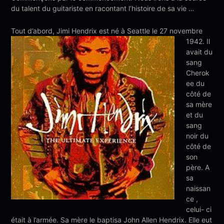
du talent du guitariste en racontant l’histoire de sa vie …
Tout d’abor
d, Jimi Hendrix est né à Seattle le 27 novembre
1942. Il
avait du
sang
Cherok
ee du
côté de
sa mère
et du
sang
noir du
côté de
son
père. A
sa
naissan
ce ,
celui- ci
était à l’armée. Sa mère le baptisa John Allen Hendrix. Elle eut