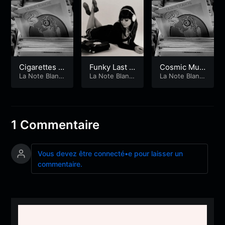
Cigarettes a
Funky Last T
Cosmic Musi
nd Coffee
La Note Blanc
ime
La Note Blanc
c (Partie 2)
La Note Blanc
he
he
he
1 Commentaire
Vous devez être connecté•e pour laisser un
commentaire.