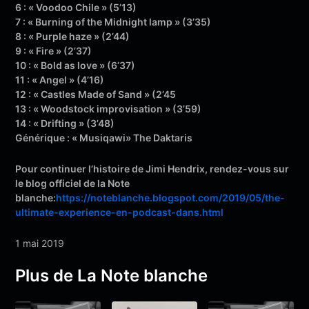
6 : « Voodoo Chile » (5’13)
7 : « Burning of the Midnight lamp » (3’35)
8 : « Purple haze » (2’44)
9 : « Fire » (2’37)
10 : « Bold as love » (6’37)
11 : « Angel » (4’16)
12 : « Castles Made of Sand » (2’45
13 : « Woodstock improvisation » (3’59)
14 : « Drifting » (3’48)
Générique : « Musiqawi» The Daktaris
Pour continuer l’histoire de Jimi Hendrix, rendez-vous sur
le blog officiel de la Note
blanche:
https://noteblanche.blogspot.com/2019/05/the-
ultimate-experience-en-podcast-dans.html
1 mai 2019
Plus de La Note blanche