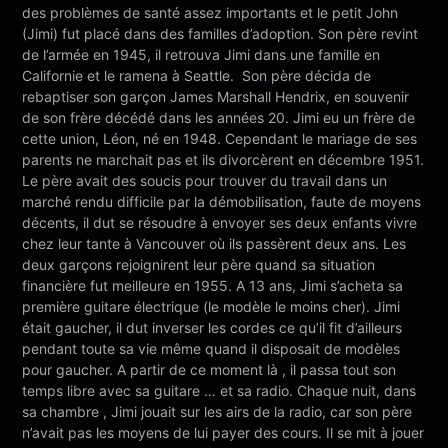
des problèmes de santé assez importants et le petit John
(Jimi) fut placé dans des familles d’adoption. Son père revint
de l’armée en 1945, il retrouva Jimi dans une famille en
Californie et le ramena à Seattle. Son père décida de
rebaptiser son garçon James Marshall Hendrix, en souvenir
de son frère décédé dans les années 20. Jimi eu un frère de
cette union, Léon, né en 1948. Cependant le mariage de ses
parents ne marchait pas et ils divorcèrent en décembre 1951.
Le père avait des soucis pour trouver du travail dans un
marché rendu difficile par la démobilisation, faute de moyens
décents, il dut se résoudre à envoyer ses deux enfants vivre
chez leur tante à Vancouver où ils passèrent deux ans. Les
deux garçons rejoignirent leur père quand sa situation
financière fut meilleure en 1955. A 13 ans, Jimi s’acheta sa
première guitare électrique (le modèle le moins cher). Jimi
était gaucher, il dut inverser les cordes ce qu’il fit d’ailleurs
pendant toute sa vie même quand il disposait de modèles
pour gaucher. A partir de ce moment là , il passa tout son
temps libre avec sa guitare … et sa radio. Chaque nuit, dans
sa chambre , Jimi jouait sur les airs de la radio, car son père
n’avait pas les moyens de lui payer des cours. Il se mit à jouer