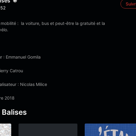
ises
Suiv
52
obilité : la voiture, bus et peut-être la gratuité et la
vélo.
r : Emmanuel Gomila
ierry Catrou
lisateur : Nicolas Milice
re 2018
 Balises