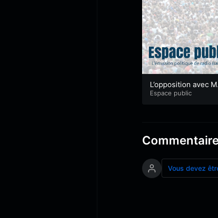
L’opposition avec 
Alexandre et M. Le 
Espace public
ch
Commentair
Vous devez êtr