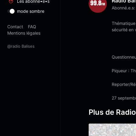
Radio Bal
Les abonné•e•s
Abonné.e.s:
mode sombre
Thématique m
Contact
FAQ
sécurité en 
Mentions légales
@radio Balises
Questionneu
Piqueur : Th
Reporter/Réa
27 septemb
Plus de Radio