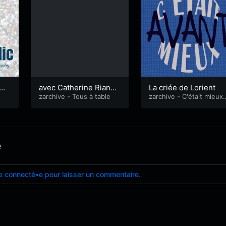
Mme
avec Catherine Riand,
La criée de Lorient
Flo
éditrice de livre de cui
zarchive - Tous à table
zarchive - C'était mieux 
vant
sine
e
e connecté•e pour laisser un commentaire.