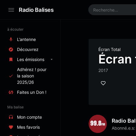
Radio Balises
à écouter
L’antenne
Découvrez
Écran Total
Écran t
Les émissions
Adhérez ! pour
2017
la saison
2025/26
Faites un Don !
Ma balise
Mon compte
Radio Bal
Mes favoris
Abonné.e.s: