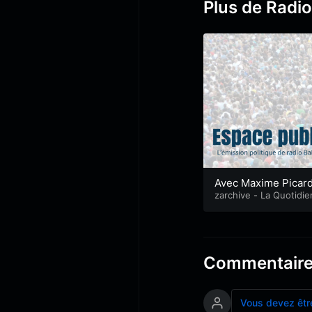
Plus de Radio
Avec Maxime Picard
Parti Socialiste
zarchive - La Quotidi
&
Espace public
Commentair
Vous devez êtr