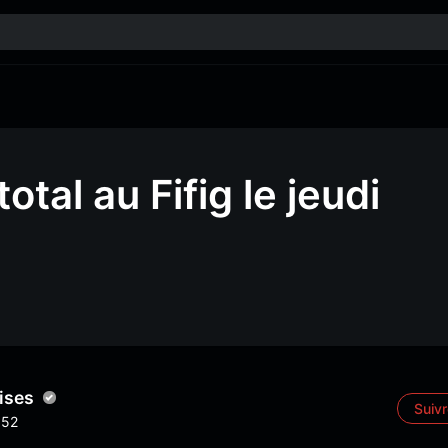
otal au Fifig le jeudi
ises
Suiv
52