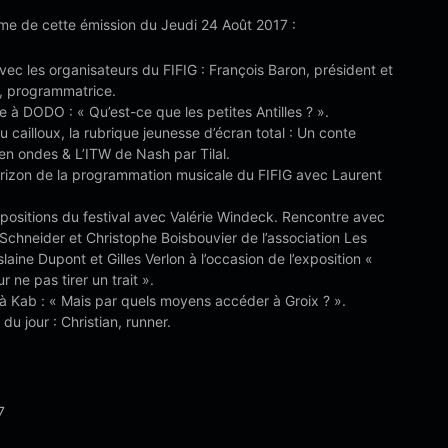
e de cette émission du Jeudi 24 Août 2017 :
ec les organisateurs du FIFIG : François Baron, président et
t, programmatrice.
 à DODO : « Qu’est-ce que les petites Antilles ? ».
u cailloux, la rubrique jeunesse d’écran total : Un conte
s en ondes & L’ITW de Nash par Tilal.
orizon de la programmation musicale du FIFIG avec Laurent
positions du festival avec Valérie Windeck. Rencontre avec
Schneider et Christophe Boisbouvier de l’association Les
laine Dupont et Gilles Verlon à l’occasion de l’exposition «
r ne pas tirer un trait ».
 à Kab : « Mais par quels moyens accéder à Groix ? ».
du jour : Christian, runner.
7