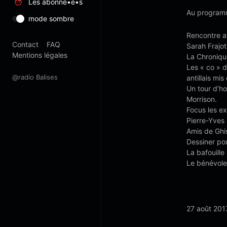
Les abonné•e•s
Au programm
mode sombre
Rencontre av
Contact
FAQ
Sarah Frajo
Mentions légales
La Chronique
Les « co » d
@radio Balises
antillais mi
Un tour d’h
Morrison.
Focus les ex
Pierre-Yves 
Amis de Ghis
Dessiner pou
La bafouille
Le bénévole 
27 août 201