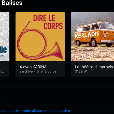
 Balises
 –
4 avec KARINA
Le théâtre d’improvis
enne
zarchive - Dire le corps
tion
3°28 W
e
e connecté•e pour laisser un commentaire.