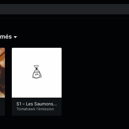
umés
S1 – Les Saumons F
umés – Tomahawk,
Tomahawk l'émission
l’émission