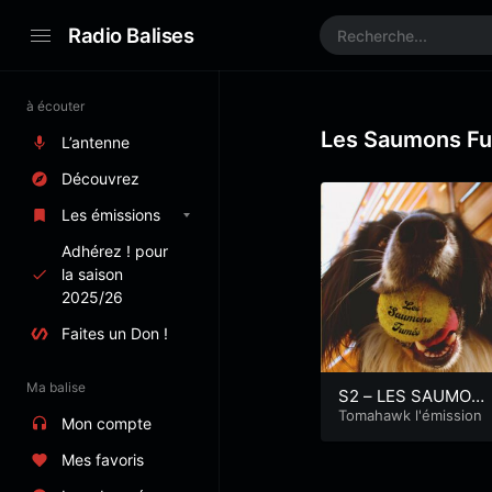
Radio Balises
à écouter
Les Saumons F
L’antenne
Découvrez
Les émissions
Adhérez ! pour
la saison
2025/26
Faites un Don !
Ma balise
S2 – LES SAUMON
S FUMES – Tomaha
Tomahawk l'émission
Mon compte
wk, l’émission
Mes favoris