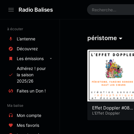
Radio Balises
à écouter
péristome
L’antenne
Découvrez
Les émissions
Adhérez ! pour
la saison
2025/26
Faites un Don !
Ma balise
Effet Doppler #08 :
Péristome, haut les
L'Effet Doppler
Mon compte
cœurs !
Mes favoris