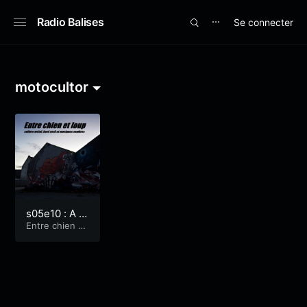
Radio Balises
Se connecter
⋯
motocultor
s05e10 : A l’a
ssaut du Pir
Entre chien et
loup
ate metal !