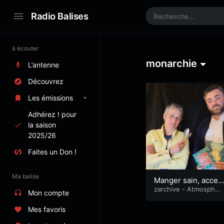
Radio Balises
à écouter
monarchie
L’antenne
Découvrez
Les émissions
Adhérez ! pour
la saison
2025/26
Faites un Don !
Ma balise
Manger sain, acces
sible à tous·tes ? #
zarchive - Atmosphèr
Mon compte
es
26
Mes favoris