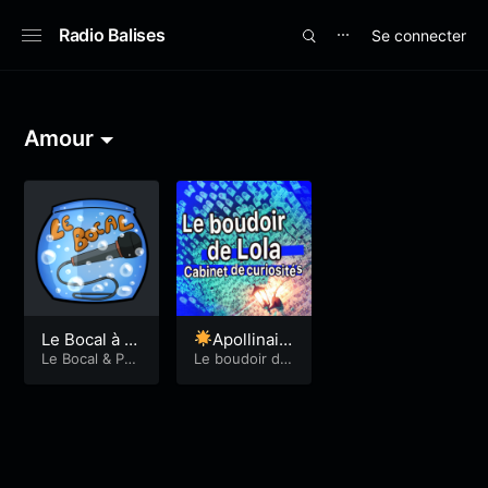
Radio Balises
Se connecter
⋯
Amour
Le Bocal à l’e
Apollinair
au de rose
Le Bocal
&
Pre
e -Lola 94
Le boudoir de
miers Pas Radi
Lola
ophoniques