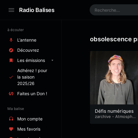
Radio Balises
à écouter
obsolescence 
L’antenne
Découvrez
Les émissions
Adhérez ! pour
la saison
2025/26
Faites un Don !
Ma balise
Défis numériques
zarchive - Atmosphèr
Mon compte
es
Mes favoris