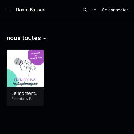
Radio Balises
Se connecter
⋯
nous toutes
Le moment
de Marie Le
Premiers Pas
Radiophoniqu
Franc / Quel
es
engagement
féministe auj
ourd’hui ?