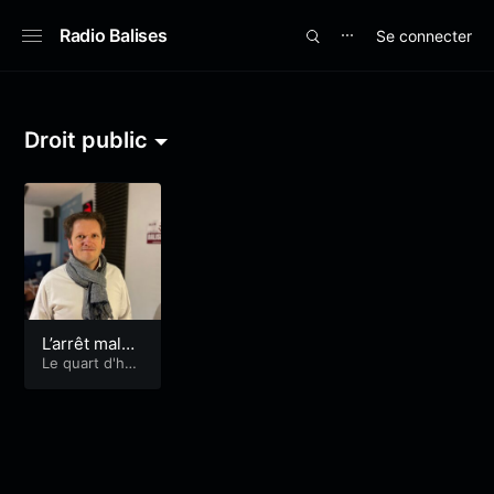
Radio Balises
Se connecter
⋯
Droit public
L’arrêt malad
ie des foncti
Le quart d'heu
re du Droit
onnaires ave
c Maitre Vin
cent Quintel