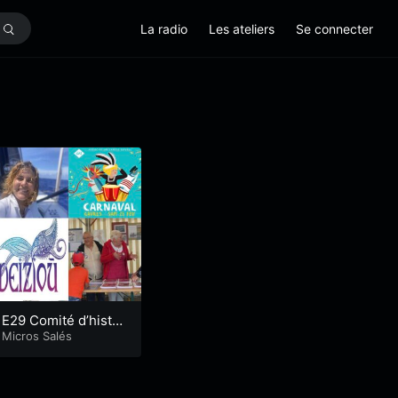
La radio
Les ateliers
Se connecter
E29 Comité d’histoi
re de Locmiquélic e
Micros Salés
t soutien à Clarisse