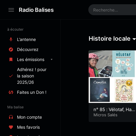
Radio Balises
à écouter
Histoire locale
L’antenne
Découvrez
Les émissions
Adhérez ! pour
la saison
2025/26
Faites un Don !
Ma balise
n° 85 : Vélotaf, Harc
èlement scolaire en
Micros Salés
Mon compte
BD…
Mes favoris