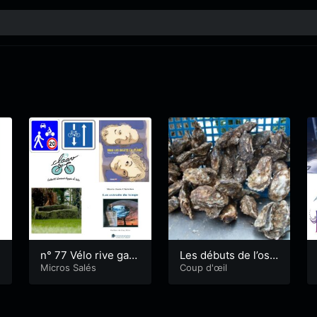
n° 77 Vélo rive gau
Les débuts de l’ostr
che, “sous les galet
Micros Salés
éiculture
Coup d'œil
s la plage”…