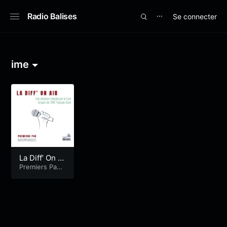
Radio Balises
Se connecter
⋯
ime
La Diff’ On Ai
r – On cause
Premiers Pas
Radiophoniqu
de tout !
es