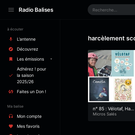
Radio Balises
à écouter
harcèlement sco
L’antenne
Découvrez
Les émissions
Adhérez ! pour
la saison
2025/26
Faites un Don !
Ma balise
n° 85 : Vélotaf, Harc
èlement scolaire en
Micros Salés
Mon compte
BD…
Mes favoris