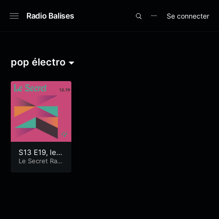
Radio Balises
Se connecter
⋯
pop électro
S13 E19, le
Mag!
Le Secret Radi
oshow