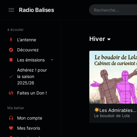
Radio Balises
à écouter
Hiver
L’antenne
Découvrez
Les émissions
Adhérez ! pour
la saison
2025/26
Faites un Don !
Ma balise
Les Admirables d
es plages d’hiver -L
Le boudoir de Lola
Mon compte
ola68
Mes favoris