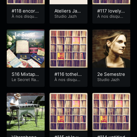
#118 encore
Ateliers Jazz
#117 lovelyb
une emprein
À nos disques
de Lorient
Studio Jazh
aby
À nos disques
et périls
et périls
te
S16 Mixtape
#116 tothelo
2e Semestre
n°2, Brumes
Le Secret Radi
verinU
À nos disques
Studio Jazh
oshow
et périls
temporaires,
humidum