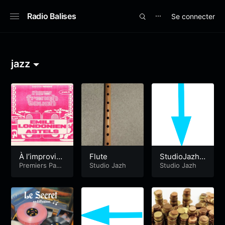
Radio Balises
Se connecter
⋯
jazz
À l’improvist
Flute
StudioJazh
e avec Émile
Premiers Pas
Studio Jazh
Sud
Studio Jazh
Radiophoniqu
Londonien
es