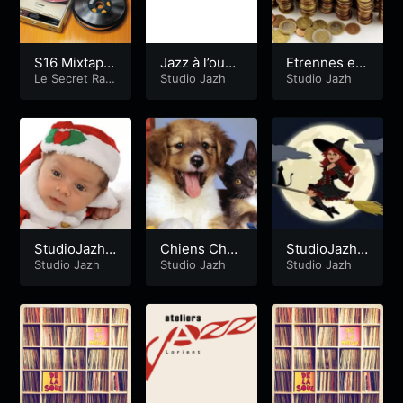
S16 Mixtape
Jazz à l’oues
Etrennes en
n°2, Brumes
Le Secret Radi
t
Studio Jazh
jazz
Studio Jazh
oshow
temporaires,
humidum
StudioJazh
Chiens Chat
StudioJazh
Noel
Studio Jazh
s en jazz
Studio Jazh
Sorcellerie
Studio Jazh