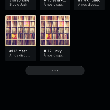
Vibraphone
#115 et la vie
#114 untitled
Studio Jazh
s’éclaire
À nos disques
À nos disques
et périls
et périls
#113 master
#112 lucky
koolguy
À nos disques
À nos disques
et périls
et périls
More
• • •