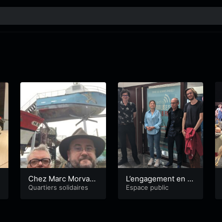
Chez Marc Morvan
L’engagement en p
(S08E08)
Quartiers solidaires
olitique
Espace public