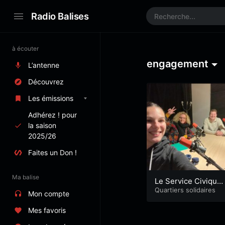
Radio Balises
à écouter
engagement
L’antenne
Découvrez
Les émissions
Adhérez ! pour
la saison
2025/26
Faites un Don !
Ma balise
Le Service Civique
avec Unis Cité (S08
Quartiers solidaires
Mon compte
E09)
Mes favoris