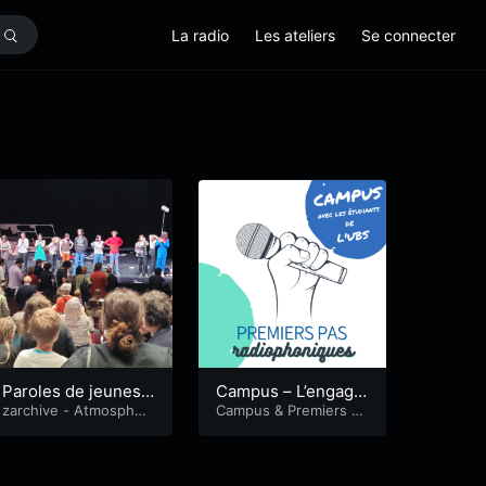
La radio
Les ateliers
Se connecter
Paroles de jeunes
Campus – L’engage
militants
zarchive - Atmosphèr
ment étudiant avec
Campus
&
Premiers Pa
es
s Radiophoniques
Gabriel Hardy