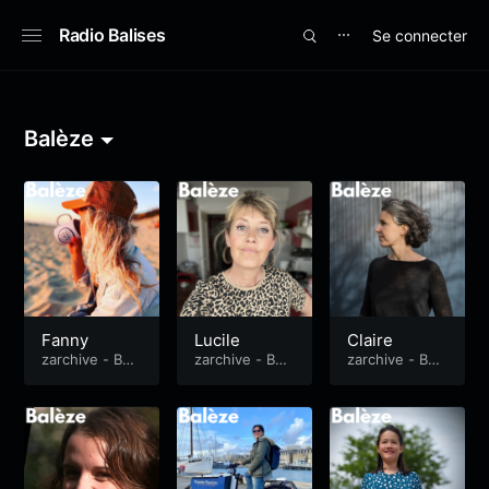
Radio Balises
Se connecter
⋯
Balèze
Fanny
Lucile
Claire
zarchive - Bal
zarchive - Bal
zarchive - Bal
èze
èze
èze