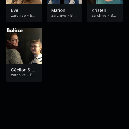
Eve
Marion
Kristell
zarchive - Bal
zarchive - Bal
zarchive - Bal
èze
èze
èze
Cécilon & Ju
liette
zarchive - Bal
èze