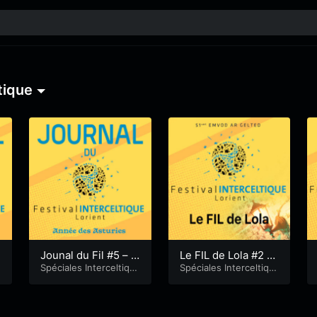
ltique
Jounal du Fil #5 – 2
Le FIL de Lola #2 –
022
Spéciales Interceltiqu
C’hoari
Spéciales Interceltiqu
e
e