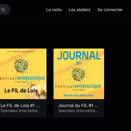
La radio
Les ateliers
Se connecter
Le FIL de Lola #1 –
Journal du FIL #1 -2
Rodrigo Cuevas
Spéciales Interceltiqu
022
Spéciales Interceltiqu
e
e