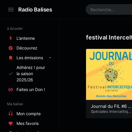
Radio Balises
à écouter
festival Interce
L’antenne
Découvrez
Les émissions
Adhérez ! pour
la saison
2025/26
Faites un Don !
Ma balise
Journal du FIL #6 –
2022
Spéciales Interceltiqu
Mon compte
e
Mes favoris