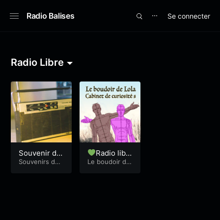
Radio Balises
Se connecter
⋯
Radio Libre
Souvenir de
Radio libr
radio #05 –
Souvenirs de r
e, avec Jean
Le boudoir de
adio
Lola
Emmanuelle
-Pierre aux
avec Philipp
entrées -Lol
e Mazière
a50