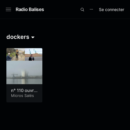
Radio Balises
Se connecter
⋯
dockers
n° 110 ouvri
ères et ouvri
Micros Salés
ers du port
de Lorient, q
uelles histoi
res ?