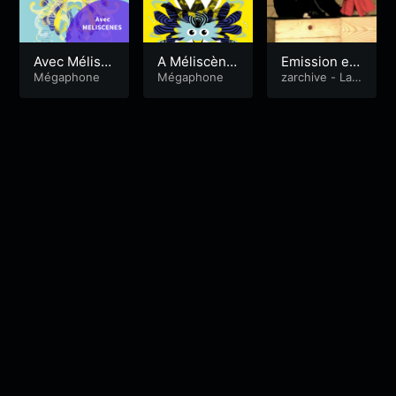
Avec Mélisc
A Méliscène
Emission en
ènes
Mégaphone
s
Mégaphone
public au thé
zarchive - La
Quotidienne
âtre à la Coq
ue