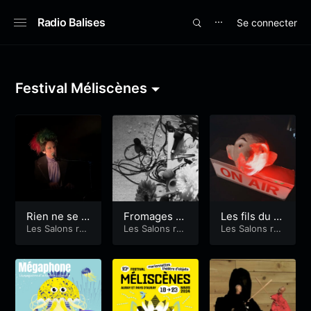
Radio Balises
Se connecter
⋯
Festival Méliscènes
Rien ne se p
Fromages et
Les fils du te
asse comme
Les Salons rad
marionnette
Les Salons rad
mps
Les Salons rad
iophoniques d
iophoniques d
iophoniques d
prévu
s
e Clémence d
e Clémence d
e Clémence d
e Clamard
e Clamard
e Clamard