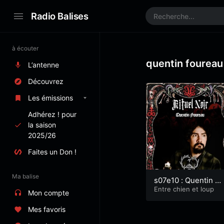
Radio Balises
à écouter
quentin foureau
L’antenne
Découvrez
Les émissions
Adhérez ! pour
la saison
2025/26
Faites un Don !
Ma balise
s07e10 : Quentin Fo
ureau part 2 – Cata
Entre chien et loup
Mon compte
èdes
Mes favoris