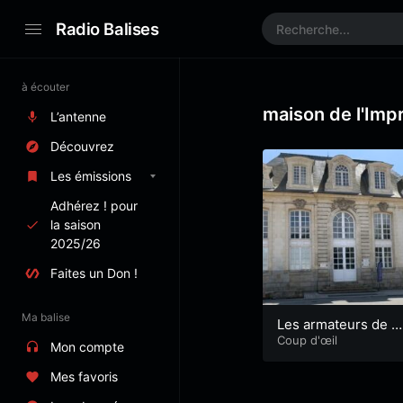
Radio Balises
à écouter
maison de l'Imp
L’antenne
Découvrez
Les émissions
Adhérez ! pour
la saison
2025/26
Faites un Don !
Ma balise
Les armateurs de la
Compagnie des Ind
Coup d'œil
Mon compte
es
Mes favoris