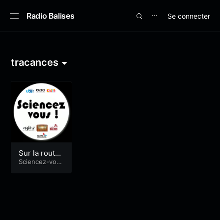
Radio Balises
Se connecter
⋯
tracances
Sur la route
des “tracanc
Sciencez-vou
s !
es”