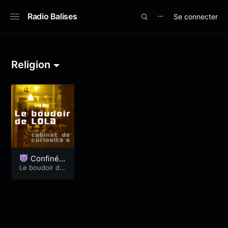
Radio Balises
Se connecter
⋯
Religion
Confinés
à Pâques – L
Le boudoir de
Lola
ola37