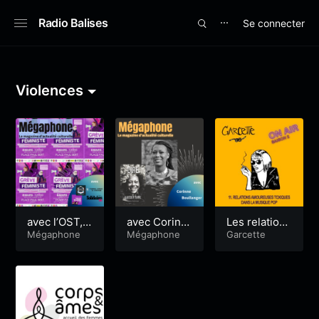
Radio Balises
Se connecter
⋯
Violences
avec l’OST,
avec Corinn
Les relations
NousTouste
Mégaphone
e Boullanger
Mégaphone
amoureuses
Garcette
s, le Plannin
toxiques dan
g familial ma
s la musique
is aussi Soli
pop
daires56