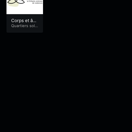
Corps et âm
es (S08E02)
Quartiers solid
aires