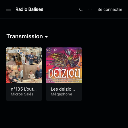
Radio Balises
Se connecter
⋯
Transmission
n°135 L’outil
Les deizioù :
en main pou
Micros Salés
Festival bret
Mégaphone
r découvrir l
on au coeur
es métiers
de l’hiver
manuels