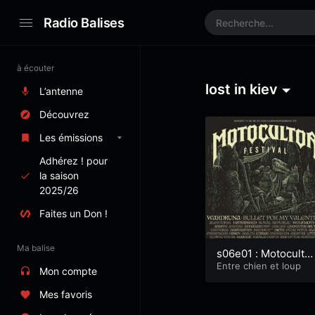
Radio Balises
à écouter
lost in kiev
L’antenne
Découvrez
Les émissions
Adhérez ! pour
la saison
2025/26
Faites un Don !
Ma balise
s06e01 : Motocultor
2023 part 1 : un jeu
Entre chien et loup
Mon compte
di avec Lost in Kiev
Mes favoris