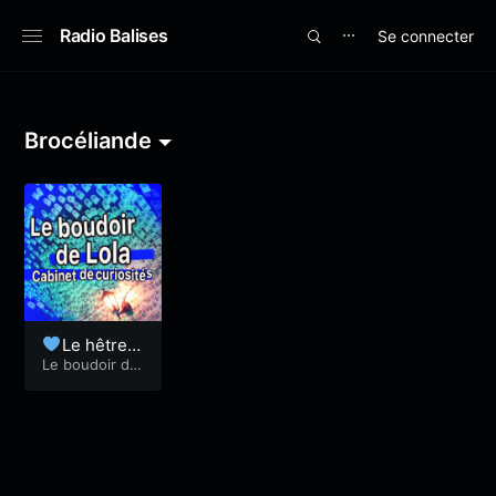
Radio Balises
Se connecter
⋯
Brocéliande
Le hêtre d
e Ponthus –
Le boudoir de
Lola
Lola 78