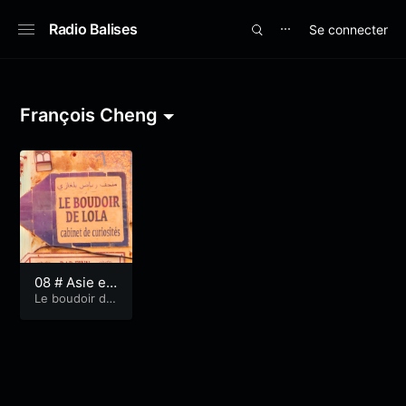
Radio Balises
Se connecter
⋯
François Cheng
08 # Asie et
mimolette
Le boudoir de
Lola