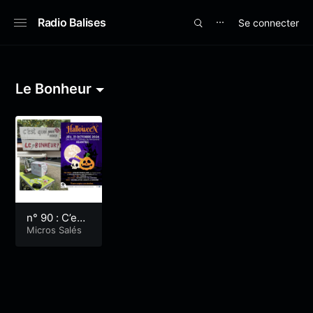
Radio Balises
Se connecter
⋯
Le Bonheur
n° 90 : C’est
quoi pour vo
Micros Salés
us le bonhe
ur ?