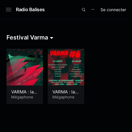
Radio Balises
Se connecter
⋯
Festival Varma
VARMA : la p
VARMA : la p
rogrammatio
Mégaphone
rogrammatio
Mégaphone
n du samedi
n du vendre
di