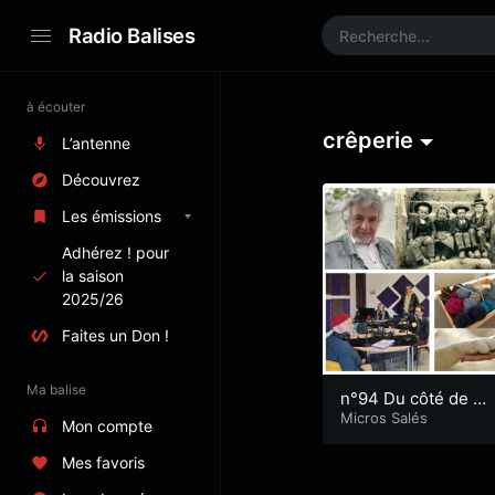
Radio Balises
à écouter
crêperie
L’antenne
Découvrez
Les émissions
Adhérez ! pour
la saison
2025/26
Faites un Don !
Ma balise
n°94 Du côté de Ri
antec
Micros Salés
Mon compte
Mes favoris