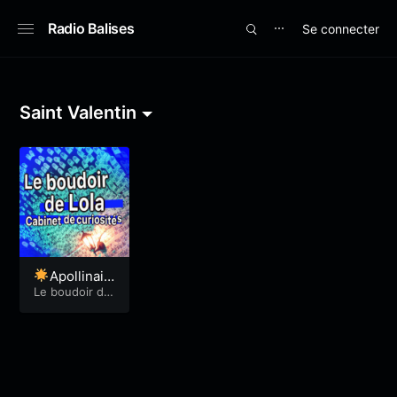
Radio Balises
Se connecter
⋯
Saint Valentin
Apollinair
e -Lola 94
Le boudoir de
Lola