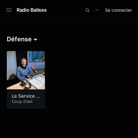
Radio Balises
Se connecter
⋯
Défense
Le Service H
istorique de
Coup d'œil
la Défense