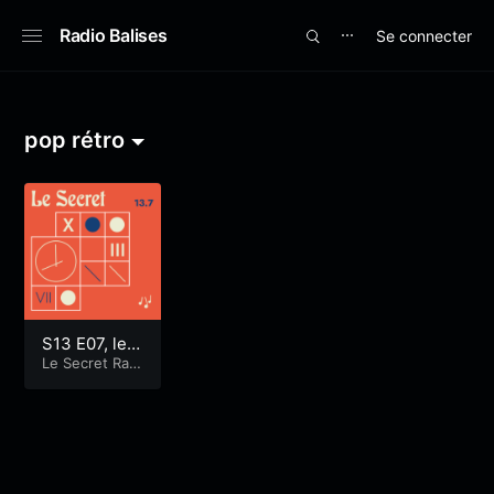
Radio Balises
Se connecter
⋯
pop rétro
S13 E07, le
Mag!
Le Secret Radi
oshow