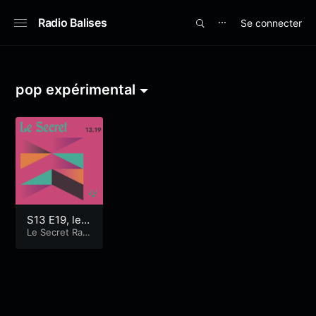
Radio Balises
Se connecter
⋯
pop expérimental
S13 E19, le
Mag!
Le Secret Radi
oshow